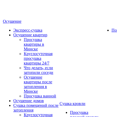
Осушение
Экспресс-сушка
По
Осушение квартир
Просушка
квартиры в
Минске
Круглосуточная
просушка
квартиры 24/7
Что делать, если
затопили соседи
Осушение
квартиры после
затопления в
Минске
Просушка ванной
Осушение домов
Сушка кровли
Сушка помещений после
затопления
Просушка
Круглосуточная