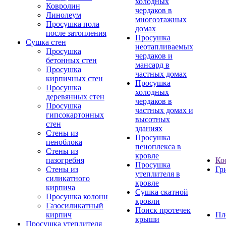
холодных
Ковролин
чердаков в
Линолеум
многоэтажных
Просушка пола
домах
после затопления
Просушка
Сушка стен
неотапливаемых
Просушка
чердаков и
бетонных стен
мансард в
Просушка
частных домах
кирпичных стен
Просушка
Просушка
холодных
деревянных стен
чердаков в
Просушка
частных домах и
гипсокартонных
высотных
стен
зданиях
Стены из
Просушка
пеноблока
пеноплекса в
Стены из
кровле
пазогребня
Ко
Просушка
Стены из
Гр
утеплителя в
силикатного
кровле
кирпича
Сушка скатной
Просушка колонн
кровли
Газосиликатный
Поиск протечек
кирпич
Пл
крыши
Просушка утеплителя