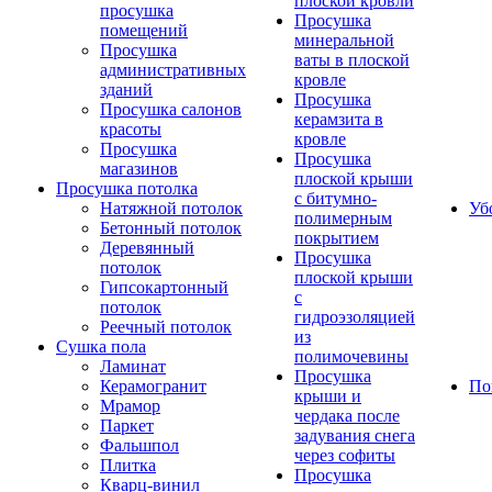
плоской кровли
просушка
Просушка
помещений
минеральной
Просушка
ваты в плоской
административных
кровле
зданий
Просушка
Просушка салонов
керамзита в
красоты
кровле
Просушка
Просушка
магазинов
плоской крыши
Просушка потолка
с битумно-
Натяжной потолок
Уб
полимерным
Бетонный потолок
покрытием
Деревянный
Просушка
потолок
плоской крыши
Гипсокартонный
с
потолок
гидроэзоляцией
Реечный потолок
из
Сушка пола
полимочевины
Ламинат
Просушка
Керамогранит
По
крыши и
Мрамор
чердака после
Паркет
задувания снега
Фальшпол
через софиты
Плитка
Просушка
Кварц-винил