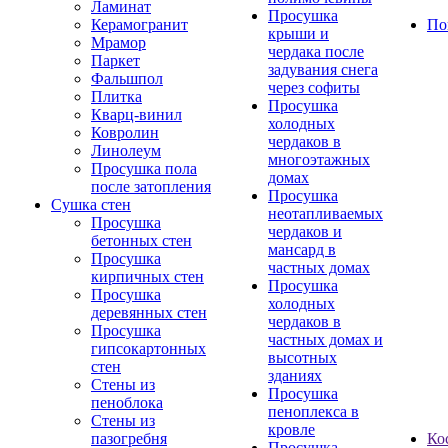
Ламинат
Просушка
Керамогранит
По
крыши и
Мрамор
чердака после
Паркет
задувания снега
Фальшпол
через софиты
Плитка
Просушка
Кварц-винил
холодных
Ковролин
чердаков в
Линолеум
многоэтажных
Просушка пола
домах
после затопления
Просушка
Сушка стен
неотапливаемых
Просушка
чердаков и
бетонных стен
мансард в
Просушка
частных домах
кирпичных стен
Просушка
Просушка
холодных
деревянных стен
чердаков в
Просушка
частных домах и
гипсокартонных
высотных
стен
зданиях
Стены из
Просушка
пеноблока
пеноплекса в
Стены из
кровле
пазогребня
Ко
Просушка