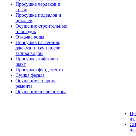
Просушка чердаков и
крыш
Просушка подвалов и
цоколей
Осушение строительных
площадок
Откачка воды
Просушка бассейнов,
джакузи и саун после
залива водой
Просушка лифтовых
шахт
Просушка фундамента
Сушка фасада
Осушение во время
ремонта
Осушение после пожара
Пр
из
СВ
на