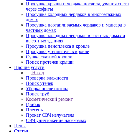
Просушка крыши и чердака после задувания снега
через софиты
Просушка холодных чердаков в многоэтажных
домах
Просушка неотапливаемых чердаков и мансард в
частных домах
Просушка холодных чердаков в частных домах и
высотных зданиях
Просушка пеноплекса в кровле
Просушка утеплителя в кровле
Сушка скатной кровли
Поиск протечек крыши
Прочие услуги
Назад
Проверка влажности
Поиск утечек
Уборка после потопа
Поиск труб
Косметический ремонт
Грибок
Плесень
Прокат СВЧ излучателя
СВЧ уничтожение насекомых
Цены
Статьи