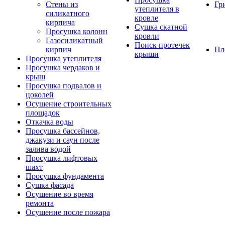
Стены из
Гр
утеплителя в
силикатного
кровле
кирпича
Сушка скатной
Просушка колонн
кровли
Газосиликатный
Поиск протечек
кирпич
Пл
крыши
Просушка утеплителя
Просушка чердаков и
крыш
Просушка подвалов и
цоколей
Осушение строительных
площадок
Откачка воды
Просушка бассейнов,
джакузи и саун после
залива водой
Просушка лифтовых
шахт
Просушка фундамента
Сушка фасада
Осушение во время
ремонта
Осушение после пожара