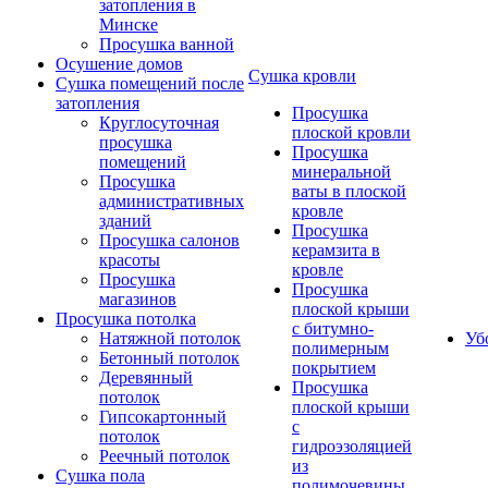
затопления в
Минске
Просушка ванной
Осушение домов
Сушка кровли
Сушка помещений после
затопления
Просушка
Круглосуточная
плоской кровли
просушка
Просушка
помещений
минеральной
Просушка
ваты в плоской
административных
кровле
зданий
Просушка
Просушка салонов
керамзита в
красоты
кровле
Просушка
Просушка
магазинов
плоской крыши
Просушка потолка
с битумно-
Натяжной потолок
Уб
полимерным
Бетонный потолок
покрытием
Деревянный
Просушка
потолок
плоской крыши
Гипсокартонный
с
потолок
гидроэзоляцией
Реечный потолок
из
Сушка пола
полимочевины