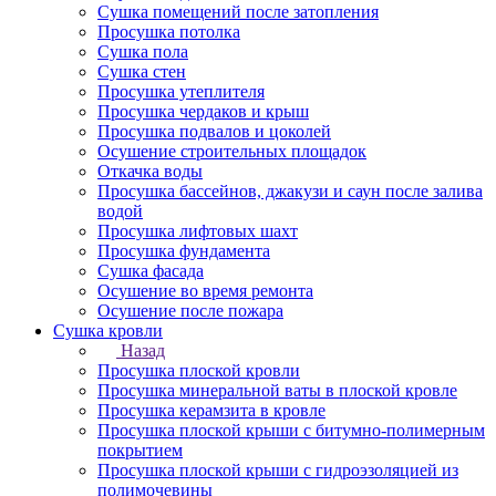
Сушка помещений после затопления
Просушка потолка
Сушка пола
Сушка стен
Просушка утеплителя
Просушка чердаков и крыш
Просушка подвалов и цоколей
Осушение строительных площадок
Откачка воды
Просушка бассейнов, джакузи и саун после залива
водой
Просушка лифтовых шахт
Просушка фундамента
Сушка фасада
Осушение во время ремонта
Осушение после пожара
Сушка кровли
Назад
Просушка плоской кровли
Просушка минеральной ваты в плоской кровле
Просушка керамзита в кровле
Просушка плоской крыши с битумно-полимерным
покрытием
Просушка плоской крыши с гидроэзоляцией из
полимочевины