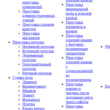
плоской кровли
просушка
Просушка
помещений
минеральной
Просушка
ваты в плоской
административных
кровле
зданий
Просушка
Просушка салонов
керамзита в
красоты
кровле
Просушка
Просушка
магазинов
плоской крыши
Просушка потолка
с битумно-
Натяжной потолок
Уб
полимерным
Бетонный потолок
покрытием
Деревянный
Просушка
потолок
плоской крыши
Гипсокартонный
с
потолок
гидроэзоляцией
Реечный потолок
из
Сушка пола
полимочевины
Ламинат
Просушка
Керамогранит
По
крыши и
Мрамор
чердака после
Паркет
задувания снега
Фальшпол
через софиты
Плитка
Просушка
Кварц-винил