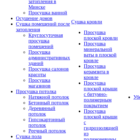
затопления в
Минске
Просушка ванной
Осушение домов
Сушка кровли
Сушка помещений после
затопления
Просушка
Круглосуточная
плоской кровли
просушка
Просушка
помещений
минеральной
Просушка
ваты в плоской
административных
кровле
зданий
Просушка
Просушка салонов
керамзита в
красоты
кровле
Просушка
Просушка
магазинов
плоской крыши
Просушка потолка
с битумно-
Натяжной потолок
Уб
полимерным
Бетонный потолок
покрытием
Деревянный
Просушка
потолок
плоской крыши
Гипсокартонный
с
потолок
гидроэзоляцией
Реечный потолок
из
Сушка пола
полимочевины