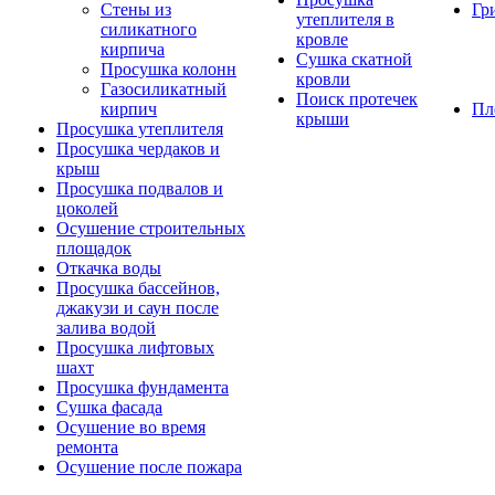
Стены из
Гр
утеплителя в
силикатного
кровле
кирпича
Сушка скатной
Просушка колонн
кровли
Газосиликатный
Поиск протечек
кирпич
Пл
крыши
Просушка утеплителя
Просушка чердаков и
крыш
Просушка подвалов и
цоколей
Осушение строительных
площадок
Откачка воды
Просушка бассейнов,
джакузи и саун после
залива водой
Просушка лифтовых
шахт
Просушка фундамента
Сушка фасада
Осушение во время
ремонта
Осушение после пожара