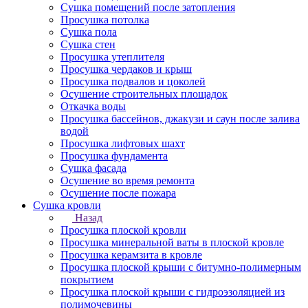
Сушка помещений после затопления
Просушка потолка
Сушка пола
Сушка стен
Просушка утеплителя
Просушка чердаков и крыш
Просушка подвалов и цоколей
Осушение строительных площадок
Откачка воды
Просушка бассейнов, джакузи и саун после залива
водой
Просушка лифтовых шахт
Просушка фундамента
Сушка фасада
Осушение во время ремонта
Осушение после пожара
Сушка кровли
Назад
Просушка плоской кровли
Просушка минеральной ваты в плоской кровле
Просушка керамзита в кровле
Просушка плоской крыши с битумно-полимерным
покрытием
Просушка плоской крыши с гидроэзоляцией из
полимочевины