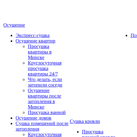
Осушение
Экспресс-сушка
По
Осушение квартир
Просушка
квартиры в
Минске
Круглосуточная
просушка
квартиры 24/7
Что делать, если
затопили соседи
Осушение
квартиры после
затопления в
Минске
Просушка ванной
Осушение домов
Сушка кровли
Сушка помещений после
затопления
Просушка
Круглосуточная