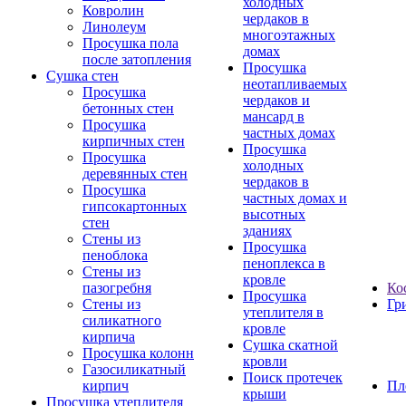
холодных
Ковролин
чердаков в
Линолеум
многоэтажных
Просушка пола
домах
после затопления
Просушка
Сушка стен
неотапливаемых
Просушка
чердаков и
бетонных стен
мансард в
Просушка
частных домах
кирпичных стен
Просушка
Просушка
холодных
деревянных стен
чердаков в
Просушка
частных домах и
гипсокартонных
высотных
стен
зданиях
Стены из
Просушка
пеноблока
пеноплекса в
Стены из
кровле
пазогребня
Ко
Просушка
Стены из
Гр
утеплителя в
силикатного
кровле
кирпича
Сушка скатной
Просушка колонн
кровли
Газосиликатный
Поиск протечек
кирпич
Пл
крыши
Просушка утеплителя