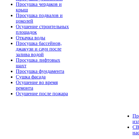
Просушка чердаков и
крыш
Просушка подвалов и
цоколей
Осушение строительных
площадок
Откачка воды
Просушка бассейнов,
джакузи и саун после
залива водой
Просушка лифтовых
шахт
Просушка фундамента
Сушка фасада
Осушение во время
ремонта
Осушение после пожара
Пр
из
СВ
на