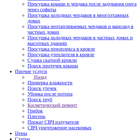
Просушка крыши и чердака после задувания снега
через софиты
Просушка холодных чердаков в многоэтажных
домах
Просушка неотапливаемых чердаков и мансард в
частных домах
Просушка холодных чердаков в частных домах и
высотных зданиях
Просушка пеноплекса в кровле
Просушка утеплителя в кровле
Сушка скатной кровли
Поиск протечек крыши
Прочие услуги
Назад
Проверка влажности
Поиск утечек
Уборка после потопа
Поиск труб
Косметический ремонт
Грибок
Плесень
Прокат СВЧ излучателя
СВЧ уничтожение насекомых
Цены
Статьи