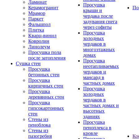
Ламинат
Просушка
Керамогранит
По
крыши и
Мрамор
чердака после
Паркет
задувания снега
Фальшпол
через софиты
Плитка
Просушка
Кварц-винил
холодных
Ковролин
чердаков в
Линолеум
многоэтажных
Просушка пола
домах
после затопления
Просушка
Сушка стен
неотапливаемых
Просушка
чердаков и
бетонных стен
мансард в
Просушка
частных домах
кирпичных стен
Просушка
Просушка
холодных
деревянных стен
чердаков в
Просушка
частных домах и
гипсокартонных
высотных
стен
зданиях
Стены из
Просушка
пеноблока
пеноплекса в
Стены из
кровле
пазогребня
Ко
Просушка