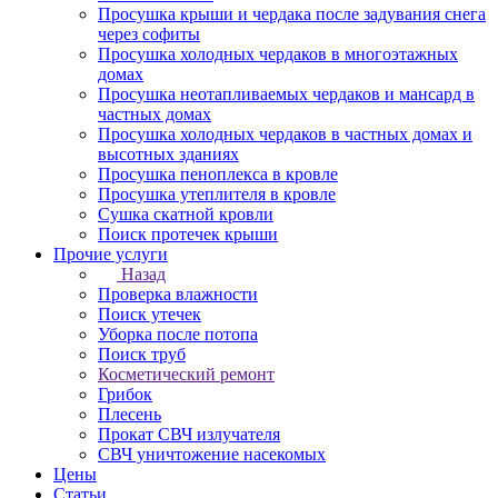
Просушка крыши и чердака после задувания снега
через софиты
Просушка холодных чердаков в многоэтажных
домах
Просушка неотапливаемых чердаков и мансард в
частных домах
Просушка холодных чердаков в частных домах и
высотных зданиях
Просушка пеноплекса в кровле
Просушка утеплителя в кровле
Сушка скатной кровли
Поиск протечек крыши
Прочие услуги
Назад
Проверка влажности
Поиск утечек
Уборка после потопа
Поиск труб
Косметический ремонт
Грибок
Плесень
Прокат СВЧ излучателя
СВЧ уничтожение насекомых
Цены
Статьи