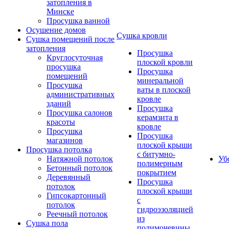
затопления в
Минске
Просушка ванной
Осушение домов
Сушка кровли
Сушка помещений после
затопления
Просушка
Круглосуточная
плоской кровли
просушка
Просушка
помещений
минеральной
Просушка
ваты в плоской
административных
кровле
зданий
Просушка
Просушка салонов
керамзита в
красоты
кровле
Просушка
Просушка
магазинов
плоской крыши
Просушка потолка
с битумно-
Натяжной потолок
Уб
полимерным
Бетонный потолок
покрытием
Деревянный
Просушка
потолок
плоской крыши
Гипсокартонный
с
потолок
гидроэзоляцией
Реечный потолок
из
Сушка пола
полимочевины