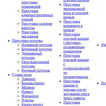
плоской кровли
просушка
Просушка
помещений
минеральной
Просушка
ваты в плоской
административных
кровле
зданий
Просушка
Просушка салонов
керамзита в
красоты
кровле
Просушка
Просушка
магазинов
плоской крыши
Просушка потолка
с битумно-
Натяжной потолок
Уб
полимерным
Бетонный потолок
покрытием
Деревянный
Просушка
потолок
плоской крыши
Гипсокартонный
с
потолок
гидроэзоляцией
Реечный потолок
из
Сушка пола
полимочевины
Ламинат
Просушка
Керамогранит
По
крыши и
Мрамор
чердака после
Паркет
задувания снега
Фальшпол
через софиты
Плитка
Просушка
Кварц-винил