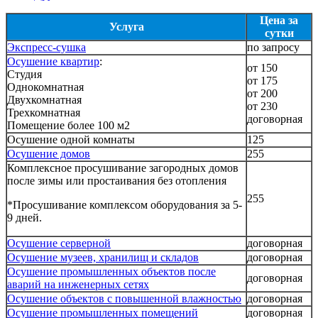
Цена за
Услуга
сутки
Экспресс-cушка
по запросу
Осушение квартир
:
от 150
Студия
от 175
Однокомнатная
от 200
Двухкомнатная
от 230
Трехкомнатная
договорная
Помещение более 100 м2
Осушение одной комнаты
125
Осушение домов
255
Комплексное просушивание загородных домов
после зимы или простаивания без отопления
255
*Просушивание комплексом оборудования за 5-
9 дней.
Осушение серверной
договорная
Осушение музеев, хранилищ и складов
договорная
Осушение промышленных объектов после
договорная
аварий на инженерных сетях
Осушение объектов с повышенной влажностью
договорная
Осушение промышленных помещений
договорная