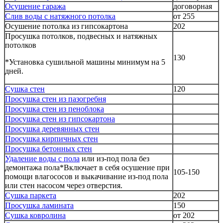
Осушение гаража
договорная
Слив воды с натяжного потолка
от 255
Осушение потолка из гипсокартона
202
Просушка потолков, подвесных и натяжных
потолков
130
*Установка сушильной машины минимум на 5
дней.
Сушка стен
120
Просушка стен из пазогребня
Просушка стен из пеноблока
Просушка стен из гипсокартона
Просушка деревянных стен
Просушка кирпичных стен
Просушка бетонных стен
Удаление воды с пола
или из-под пола без
демонтажа пола*Включает в себя осушение при
105-150
помощи влагососов и выкачивание из-под пола
или стен насосом через отверстия.
Сушка паркета
202
Просушка ламината
150
Сушка ковролина
от 202