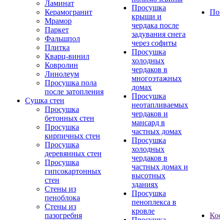
Ламинат
Просушка
Керамогранит
По
крыши и
Мрамор
чердака после
Паркет
задувания снега
Фальшпол
через софиты
Плитка
Просушка
Кварц-винил
холодных
Ковролин
чердаков в
Линолеум
многоэтажных
Просушка пола
домах
после затопления
Просушка
Сушка стен
неотапливаемых
Просушка
чердаков и
бетонных стен
мансард в
Просушка
частных домах
кирпичных стен
Просушка
Просушка
холодных
деревянных стен
чердаков в
Просушка
частных домах и
гипсокартонных
высотных
стен
зданиях
Стены из
Просушка
пеноблока
пеноплекса в
Стены из
кровле
пазогребня
Ко
Просушка