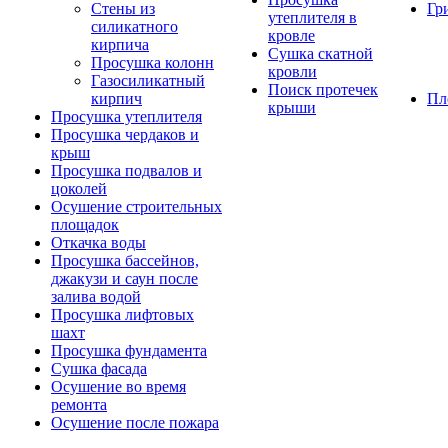
Стены из
Гр
утеплителя в
силикатного
кровле
кирпича
Сушка скатной
Просушка колонн
кровли
Газосиликатный
Поиск протечек
кирпич
Пл
крыши
Просушка утеплителя
Просушка чердаков и
крыш
Просушка подвалов и
цоколей
Осушение строительных
площадок
Откачка воды
Просушка бассейнов,
джакузи и саун после
залива водой
Просушка лифтовых
шахт
Просушка фундамента
Сушка фасада
Осушение во время
ремонта
Осушение после пожара