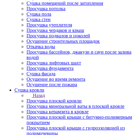
Сушка помещений после затопления
Просушка потолка
Сушка пола
Сушка стен
Просушка утеплителя
Просушка чердаков и крыш
Просушка подвалов и цоколей
Осушение строительных площадок
Откачка воды
Просушка бассейнов, джакузи и саун после залива
водой
Просушка лифтовых шахт
Просушка фундамента
Сушка фасада
Осушение во время ремонта
Осушение после пожара
Сушка кровли
Назад
Просушка плоской кровли
Просушка минеральной ваты в плоской кровле
Просушка керамзита в кровле
Просушка плоской крыши с битумно-полимерным
покрытием
Просушка плоской крыши с гидроэзоляцией из
полимочевины