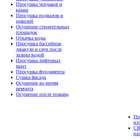
Просушка чердаков и
крыш
Просушка подвалов и
цоколей
Осушение строительных
площадок
Откачка воды
Просушка бассейнов,
джакузи и саун после
залива водой
Просушка лифтовых
шахт
Просушка фундамента
Сушка фасада
Осушение во время
ремонта
Осушение после пожара
Пр
из
СВ
на