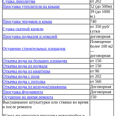
Сушка линолиума
от 202
Просушка утеплителя на крыше
52 (до 500м)
39 (до 1000
м.)
Просушка чердаков и крыш
740
от 350 руб/
Сушка скатной кровли
сутки
Просушка подвалов и цоколей
договорная
Помещение
более 100 м2
Осушение строительных площадок
—
договорная
Откачка воды на больших площадях
от 150
Откачка воды из подвала
от 150
Откачка воды из квартиры
от 90
Откачка воды с пола
от 202
Откачка воды с потолка
от 560
Откачка воды из колодца/скважины
Договорная
Просушка фундамента
Договорная
Осушение во время ремонта
150
Высушивание штукатурки или стяжки во время
и после ремонта
*Сюда же относится просушка новостройки и