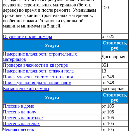
осушение строительных материалов (бетон,
150
дерево) во время и после ремонта. Уменьшаем
сроки высыхания строительных материалов,
особенно стяжки. Установка сушильной
машины минимум на 5 дней.
Осушение после пожара
от 625
Стоимость,
Услуга
руб
Измерение влажности строительных
Договорная
материалов
Проверка влажности в квартире
351
Измерение влажности стяжки пола
13
Поиск утечек в системе отопления
от 748
Поиск утечки воды тепловизором
от 748
Косметический ремонт
договорная
Стоимость,
Услуга
руб
Плесень в доме
от 105
Плесень на полу
от 105
Плесень на потолке
от 105
Плесень на стенах
от 105
Черная плесень
от 105