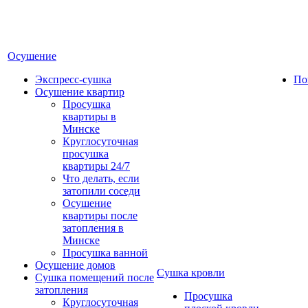
Осушение
Экспресс-сушка
По
Осушение квартир
Просушка
квартиры в
Минске
Круглосуточная
просушка
квартиры 24/7
Что делать, если
затопили соседи
Осушение
квартиры после
затопления в
Минске
Просушка ванной
Осушение домов
Сушка кровли
Сушка помещений после
затопления
Просушка
Круглосуточная