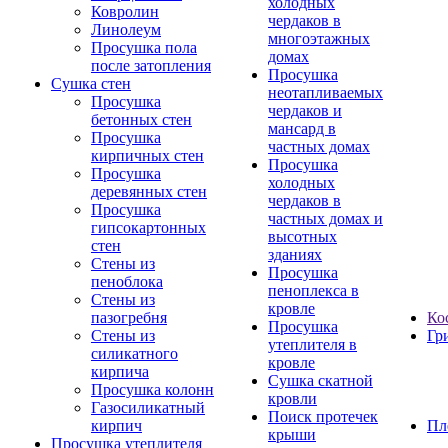
холодных
Ковролин
чердаков в
Линолеум
многоэтажных
Просушка пола
домах
после затопления
Просушка
Сушка стен
неотапливаемых
Просушка
чердаков и
бетонных стен
мансард в
Просушка
частных домах
кирпичных стен
Просушка
Просушка
холодных
деревянных стен
чердаков в
Просушка
частных домах и
гипсокартонных
высотных
стен
зданиях
Стены из
Просушка
пеноблока
пеноплекса в
Стены из
кровле
пазогребня
Ко
Просушка
Стены из
Гр
утеплителя в
силикатного
кровле
кирпича
Сушка скатной
Просушка колонн
кровли
Газосиликатный
Поиск протечек
кирпич
Пл
крыши
Просушка утеплителя